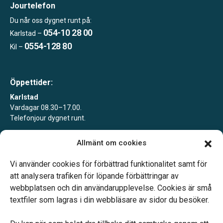
Jourtelefon
Du når oss dygnet runt på:
054-10 28 00
Karlstad –
0554-128 80
Kil –
Öppettider:
Karlstad
Vardagar 08.30–17.00.
Telefonjour dygnet runt.
Kil
Allmänt om cookies
Enligt tidsbokning.
Telefonjour dygnet runt.
Vi använder cookies för förbättrad funktionalitet samt för
att analysera trafiken för löpande förbättringar av
webbplatsen och din användarupplevelse. Cookies är små
textfiler som lagras i din webbläsare av sidor du besöker.