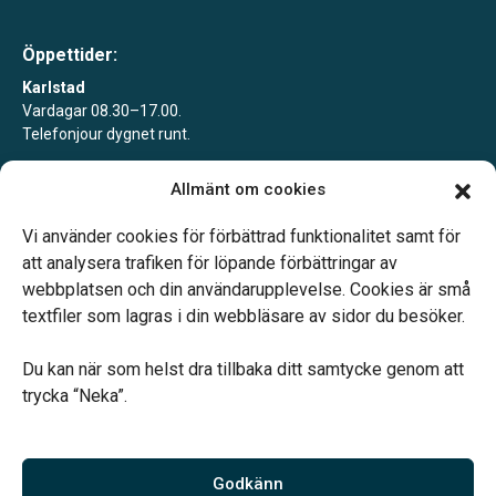
Öppettider:
Karlstad
Vardagar 08.30–17.00.
Telefonjour dygnet runt.
Kil
Allmänt om cookies
Enligt tidsbokning.
Telefonjour dygnet runt.
Vi använder cookies för förbättrad funktionalitet samt för
att analysera trafiken för löpande förbättringar av
webbplatsen och din användarupplevelse. Cookies är små
textfiler som lagras i din webbläsare av sidor du besöker.
Du kan när som helst dra tillbaka ditt samtycke genom att
Vårt systerbolag Verahill hjälper dig med familjejuridiken –
trycka “Neka”.
genom hela livet.
Varmt välkommen.
Godkänn