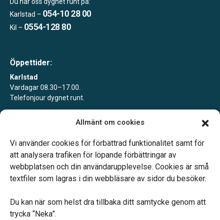
Du når oss dygnet runt på:
054-10 28 00
Karlstad –
0554-128 80
Kil –
Öppettider:
Karlstad
Vardagar 08.30–17.00.
Telefonjour dygnet runt.
Kil
Allmänt om cookies
Enligt tidsbokning.
Telefonjour dygnet runt.
Vi använder cookies för förbättrad funktionalitet samt för
att analysera trafiken för löpande förbättringar av
webbplatsen och din användarupplevelse. Cookies är små
textfiler som lagras i din webbläsare av sidor du besöker.
Du kan när som helst dra tillbaka ditt samtycke genom att
Vårt systerbolag Verahill hjälper dig med familjejuridiken –
trycka “Neka”.