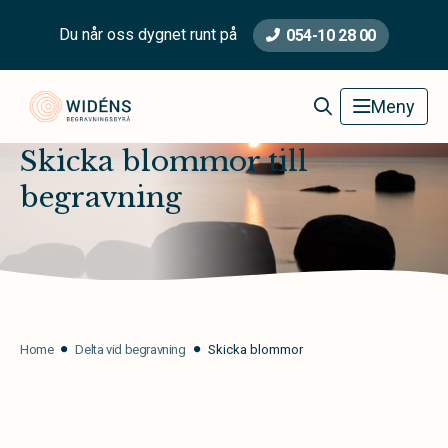
Du når oss dygnet runt på
054-10 28 00
Widéns Begravningsbyrå
Meny
Skicka blommor till
begravning
Home
Delta vid begravning
Skicka blommor