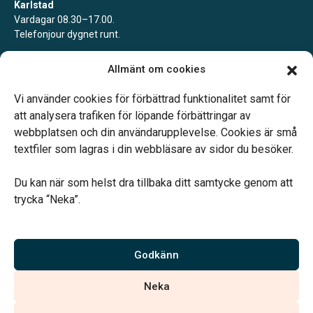
Karlstad
Vardagar 08.30–17.00.
Telefonjour dygnet runt.
Kil
Allmänt om cookies
Enligt tidsbokning.
Telefonjour dygnet runt.
Vi använder cookies för förbättrad funktionalitet samt för
att analysera trafiken för löpande förbättringar av
webbplatsen och din användarupplevelse. Cookies är små
textfiler som lagras i din webbläsare av sidor du besöker.
Du kan när som helst dra tillbaka ditt samtycke genom att
Vårt systerbolag Verahill hjälper dig med familjejuridiken –
trycka “Neka”.
genom hela livet.
Varmt välkommen.
Godkänn
Vi är auktoriserade av Sveriges Begravningsbyråers Förbund och
Neka
har högt ställda krav på utbildning, kvalitet, miljö och arbetsmiljö.