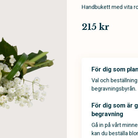
Handbukett med vita ro
215 kr
För dig som pla
Val och beställnin
begravningsbyrån.
För dig som är gä
begravning
Gå in på vårt minn
kan du beställa bl