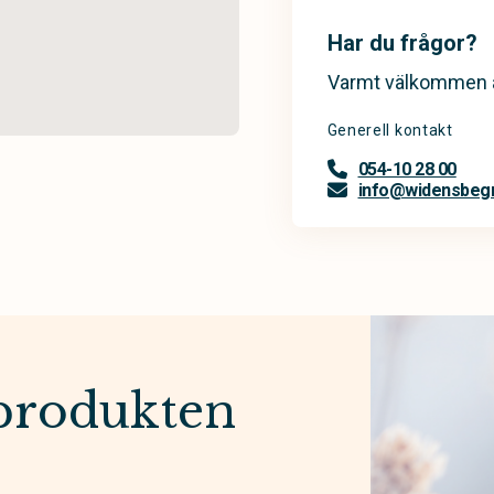
Har du frågor?
Varmt välkommen a
Generell kontakt
054-10 28 00
info@widensbegr
produkten