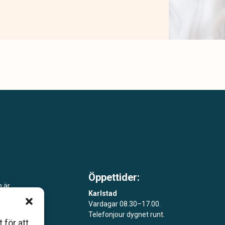
Öppettider:
m är
Karlstad
Vardagar 08.30–17.00.
åde
Telefonjour dygnet runt.
 för att