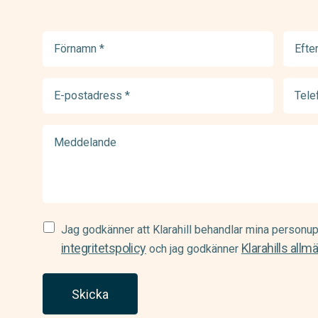
Förnamn
Efter
(Required)
(Requir
E-
Telef
postadress
(Requir
(Required)
Meddelande
Samtycke
Jag godkänner att Klarahill behandlar mina personup
(Required)
integritetspolicy
Klarahills allm
och jag godkänner
Skicka