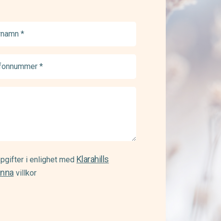
namn
ed)
onnummer
ed)
Klarahills
pgifter i enlighet med
änna
villkor