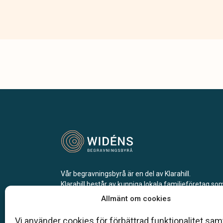
Vår begravningsbyrå är en del av Klarahill.
Klarahill består av kunniga lokala familjeföretag so
auktoriserade inom Sveriges begravningsbyråers
Allmänt om cookies
förbund (SBF). Det personliga är centralt för oss, b
när det gäller bemötande och när vi utformar
Vi använder cookies för förbättrad funktionalitet samt