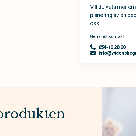
Vill du veta mer om
planering av en be
oss.
Generell kontakt
054-10 28 00
info@widensbegr
produkten