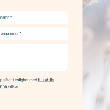
namn
ed)
onnummer
ed)
Klarahills
pgifter i enlighet med
änna
villkor