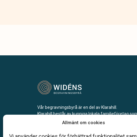
Vår begravningsbyrå är en del av Klarahill.
Klarahill består av kunniga lokala familjeföretag so
auktoriserade inom Sveriges begravningsbyråers
Allmänt om cookies
förbund (SBF). Det personliga är centralt för oss, b
när det gäller bemötande och när vi utformar
Vi använder cookies för förbättrad funktionalitet samt