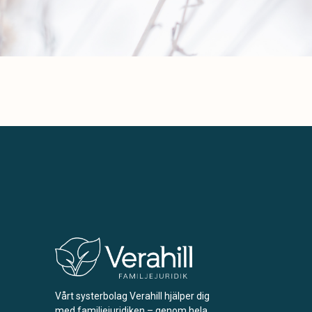
Vårt systerbolag Verahill hjälper dig
med familjejuridiken – genom hela