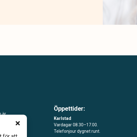
Öppettider:
m är
Karlstad
Vardagar 08.30–17.00.
åde
Telefonjour dygnet runt.
 för att