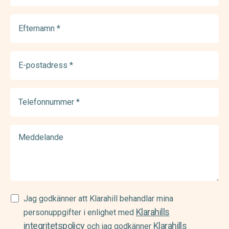
Efternamn
(Required)
E-
postadress
(Required)
Telefonnummer
(Required)
Meddelande
Samtycke
Jag godkänner att Klarahill behandlar mina
Klarahills
(Required)
personuppgifter i enlighet med
integritetspolicy
Klarahills
och jag godkänner