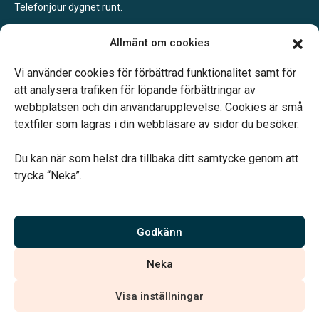
Telefonjour dygnet runt.
Kil
Allmänt om cookies
Enligt tidsbokning.
Telefonjour dygnet runt.
Vi använder cookies för förbättrad funktionalitet samt för
att analysera trafiken för löpande förbättringar av
webbplatsen och din användarupplevelse. Cookies är små
textfiler som lagras i din webbläsare av sidor du besöker.
Du kan när som helst dra tillbaka ditt samtycke genom att
Vårt systerbolag Verahill hjälper dig med familjejuridiken –
trycka “Neka”.
genom hela livet.
Varmt välkommen.
Godkänn
Vi är auktoriserade av Sveriges Begravningsbyråers Förbund och
Neka
har högt ställda krav på utbildning, kvalitet, miljö och arbetsmiljö.
Visa inställningar