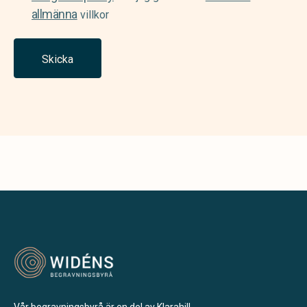
allmänna
villkor
Skicka
Vår begravningsbyrå är en del av Klarahill.