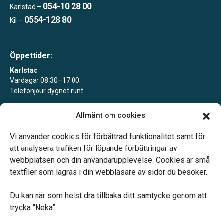
054-10 28 00
Karlstad –
0554-128 80
Kil –
Öppettider:
Karlstad
Vardagar 08.30–17.00.
Telefonjour dygnet runt.
Kil
Allmänt om cookies
Enligt tidsbokning.
Telefonjour dygnet runt.
Vi använder cookies för förbättrad funktionalitet samt för
att analysera trafiken för löpande förbättringar av
webbplatsen och din användarupplevelse. Cookies är små
textfiler som lagras i din webbläsare av sidor du besöker.
Du kan när som helst dra tillbaka ditt samtycke genom att
Vårt systerbolag Verahill hjälper dig med familjejuridiken –
trycka “Neka”.
genom hela livet.