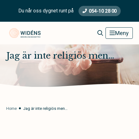
Du når oss dygnet runt på
054-10 28 00
Widéns Begravningsbyrå
Meny
Jag är inte religiös men…
Home
Jag är inte religiös men…