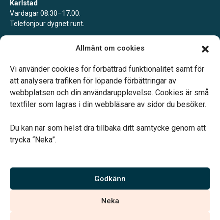
Karlstad
Vardagar 08.30–17.00.
Telefonjour dygnet runt.
Kil
Allmänt om cookies
Enligt tidsbokning.
Telefonjour dygnet runt.
Vi använder cookies för förbättrad funktionalitet samt för
att analysera trafiken för löpande förbättringar av
webbplatsen och din användarupplevelse. Cookies är små
textfiler som lagras i din webbläsare av sidor du besöker.
Du kan när som helst dra tillbaka ditt samtycke genom att
Vårt systerbolag Verahill hjälper dig med familjejuridiken –
trycka “Neka”.
genom hela livet.
Varmt välkommen.
Godkänn
Vi är auktoriserade av Sveriges Begravningsbyråers Förbund och
Neka
har högt ställda krav på utbildning, kvalitet, miljö och arbetsmiljö.