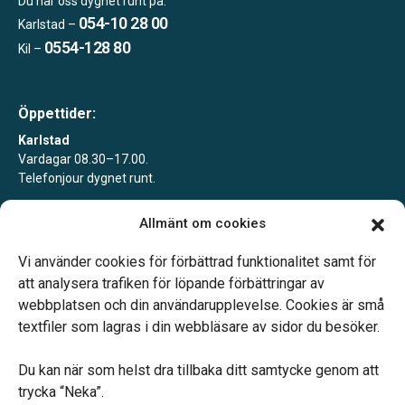
Du når oss dygnet runt på:
054-10 28 00
Karlstad –
0554-128 80
Kil –
Öppettider:
Karlstad
Vardagar 08.30–17.00.
Telefonjour dygnet runt.
Kil
Allmänt om cookies
Enligt tidsbokning.
Telefonjour dygnet runt.
Vi använder cookies för förbättrad funktionalitet samt för
att analysera trafiken för löpande förbättringar av
webbplatsen och din användarupplevelse. Cookies är små
textfiler som lagras i din webbläsare av sidor du besöker.
Du kan när som helst dra tillbaka ditt samtycke genom att
Vårt systerbolag Verahill hjälper dig med familjejuridiken –
trycka “Neka”.